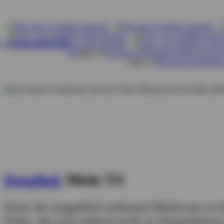
T4?
Mein T4
Autogas LPG
Weitere Bullis mit Gas
Mein T4
Wie alles begann
Wie 
Mein T4
Deeplink
Einer der (angeblich seltenen) Multivans in f
Farbe, die sich einfach nicht so fotografieren 