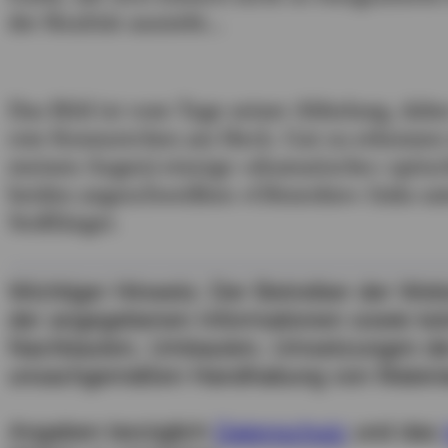
der Realität aussieht...
Das Bild ist vom Tage seiner Abholung, dahe
rote Kennzeichen am Heck. Gut zu erkennen i
meinen Augen) einzige »dramatische« optis
beiden angeschweißten »Ofenrohre« links un
Stoßfänger.
Wichtiger Hinweis: Der Betreiber der Web
der angegebenen Informationen sowie kei
Nachbauten, Umbauten, Umsetzungen der
unsachgemäßen Handhabung von Materia
Angaben bezüglich
Datenschutz
und das