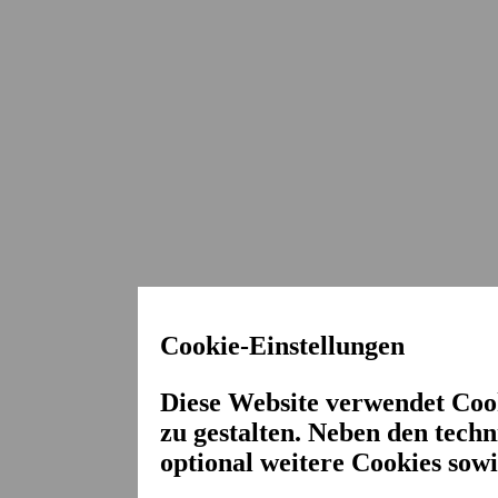
Cookie-Einstellungen
Diese Website verwendet Cook
zu gestalten. Neben den tech
optional weitere Cookies sowi