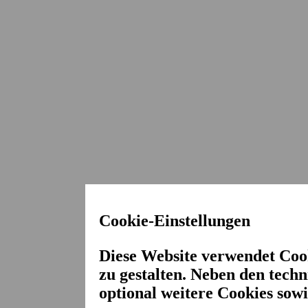
Cookie-Einstellungen
Diese Website verwendet Cook
zu gestalten. Neben den tech
optional weitere Cookies sowi