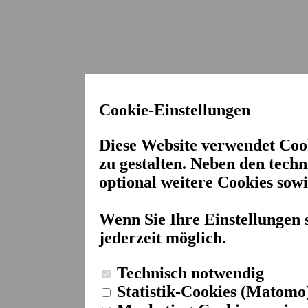
Cookie-Einstellungen
Diese Website verwendet Cook
zu gestalten. Neben den tech
optional weitere Cookies sowi
Wenn Sie Ihre Einstellungen s
jederzeit möglich.
Technisch notwendig
Statistik-Cookies (Matomo